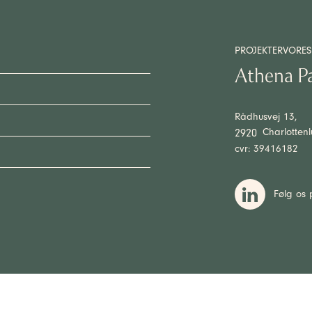
PROJEKTER
VORES
Athena P
Rådhusvej 13,
Charlotten
2920
cvr: 39416182
Følg os 