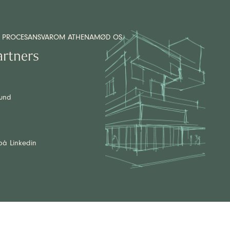
 PROCES
ANSVAR
OM ATHENA
MØD OS
artners
lund
på Linkedin