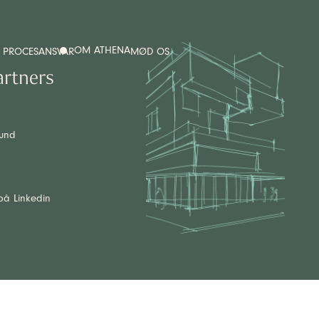
OM ATHENA
 PROCES
ANSVAR
MØD OS
artners
lund
på Linkedin