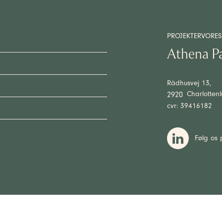
PROJEKTER
VORES
Athena P
Rådhusvej 13,
Charlotten
2920
cvr: 39416182
Følg os 